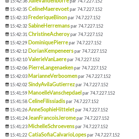
JulieVandenborre
15:42:36
par 74.7.227.152
CelineMaerevoet
15:42:35
par 74.7.227.152
FrederiqueBinon
15:42:33
par 74.7.227.152
SabineHerremans
15:42:32
par 74.7.227.152
ChristineAcheroy
15:42:31
par 74.7.227.152
DominiquePierre
15:42:29
par 74.7.227.152
DorianKempeneers
15:42:12
par 74.7.227.152
ValerieVanLaere
15:42:10
par 74.7.227.152
PierreLangenaeken
15:42:06
par 74.7.227.152
MarianneVerboomen
15:42:03
par 74.7.227.152
SindyAvilaGutierrez
15:42:02
par 74.7.227.152
ManoelleVanschepdael
15:41:59
par 74.7.227.152
CelineFilissiadis
15:41:58
par 74.7.227.152
AnneSophieHittelet
15:41:26
par 74.7.227.152
JeanFrancoisJerome
15:41:24
par 74.7.227.152
MichelleSchroevens
15:41:23
par 74.7.227.152
CatiaSofiaCalvarioLopes
15:41:22
par 74.7.227.152