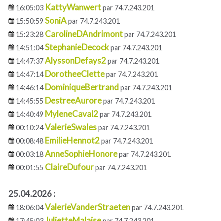
KattyWanwert
16:05:03
par 74.7.243.201
SoniA
15:50:59
par 74.7.243.201
CarolineDAndrimont
15:23:28
par 74.7.243.201
StephanieDecock
14:51:04
par 74.7.243.201
AlyssonDefays2
14:47:37
par 74.7.243.201
DorotheeClette
14:47:14
par 74.7.243.201
DominiqueBertrand
14:46:14
par 74.7.243.201
DestreeAurore
14:45:55
par 74.7.243.201
MyleneCaval2
14:40:49
par 74.7.243.201
ValerieSwales
00:10:24
par 74.7.243.201
EmilieHennot2
00:08:48
par 74.7.243.201
AnneSophieHonore
00:03:18
par 74.7.243.201
ClaireDufour
00:01:55
par 74.7.243.201
25.04.2026 :
ValerieVanderStraeten
18:06:04
par 74.7.243.201
JulietteMalaise
17:45:03
par 74.7.243.201