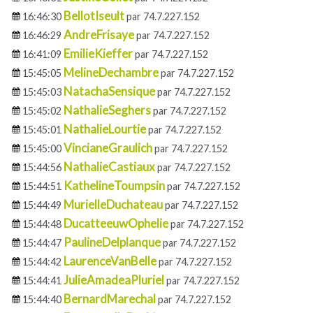
BellotIseult
16:46:30
par 74.7.227.152
AndreFrisaye
16:46:29
par 74.7.227.152
EmilieKieffer
16:41:09
par 74.7.227.152
MelineDechambre
15:45:05
par 74.7.227.152
NatachaSensique
15:45:03
par 74.7.227.152
NathalieSeghers
15:45:02
par 74.7.227.152
NathalieLourtie
15:45:01
par 74.7.227.152
VincianeGraulich
15:45:00
par 74.7.227.152
NathalieCastiaux
15:44:56
par 74.7.227.152
KathelineToumpsin
15:44:51
par 74.7.227.152
MurielleDuchateau
15:44:49
par 74.7.227.152
DucatteeuwOphelie
15:44:48
par 74.7.227.152
PaulineDelplanque
15:44:47
par 74.7.227.152
LaurenceVanBelle
15:44:42
par 74.7.227.152
JulieAmadeaPluriel
15:44:41
par 74.7.227.152
BernardMarechal
15:44:40
par 74.7.227.152