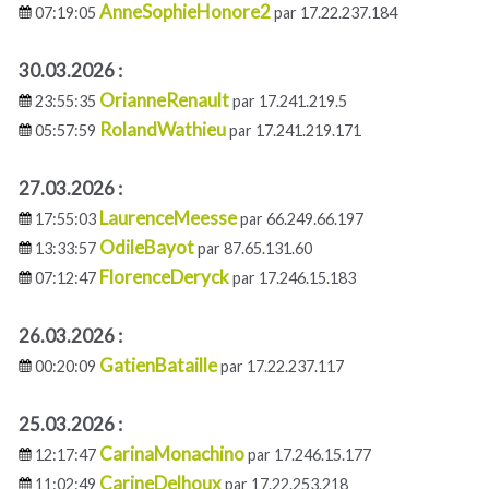
AnneSophieHonore2
07:19:05
par 17.22.237.184
30.03.2026 :
OrianneRenault
23:55:35
par 17.241.219.5
RolandWathieu
05:57:59
par 17.241.219.171
27.03.2026 :
LaurenceMeesse
17:55:03
par 66.249.66.197
OdileBayot
13:33:57
par 87.65.131.60
FlorenceDeryck
07:12:47
par 17.246.15.183
26.03.2026 :
GatienBataille
00:20:09
par 17.22.237.117
25.03.2026 :
CarinaMonachino
12:17:47
par 17.246.15.177
CarineDelhoux
11:02:49
par 17.22.253.218