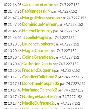
CarolineLeterme
22:16:05
par 74.7.227.152
FabiennetaskiN
21:47:26
par 74.7.227.152
MargotMeersseman
21:47:24
par 74.7.227.152
DominiqueMeilleur
21:47:06
par 74.7.227.152
HeleneDefourny
21:46:36
par 74.7.227.152
IsabelleMagils
21:46:02
par 74.7.227.152
LaurenceJonkers
13:20:50
par 74.7.227.152
MagaliCharrier
13:20:46
par 74.7.227.152
CelineGrandjean
13:20:45
par 74.7.227.152
CatherineDarcis
13:20:43
par 74.7.227.152
FredericDuquene
13:20:05
par 74.7.227.152
CandiceCallebout2
13:17:52
par 74.7.227.152
DorotheeMoujahid2
13:17:51
par 74.7.227.152
MarianneDelcroix2
13:17:48
par 74.7.227.152
NadegeHaulotte2
13:17:47
par 74.7.227.152
MaelleDufrasne2
13:17:46
par 74.7.227.152