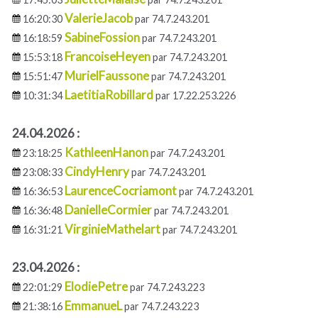
ValerieJacob
16:20:30
par 74.7.243.201
SabineFossion
16:18:59
par 74.7.243.201
FrancoiseHeyen
15:53:18
par 74.7.243.201
MurielFaussone
15:51:47
par 74.7.243.201
LaetitiaRobillard
10:31:34
par 17.22.253.226
24.04.2026 :
KathleenHanon
23:18:25
par 74.7.243.201
CindyHenry
23:08:33
par 74.7.243.201
LaurenceCocriamont
16:36:53
par 74.7.243.201
DanielleCormier
16:36:48
par 74.7.243.201
VirginieMathelart
16:31:21
par 74.7.243.201
23.04.2026 :
ElodiePetre
22:01:29
par 74.7.243.223
EmmanueL
21:38:16
par 74.7.243.223