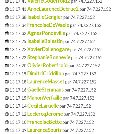
ValerieGodefroid2
13:17:43
par 74.7.227.152
AnneLaurenceDebrue2
13:17:41
par 74.7.227.152
IsabelleGengler
13:17:38
par 74.7.227.152
FrancoiseDeWaele
13:17:34
par 74.7.227.152
AgnesPondeville
13:17:32
par 74.7.227.152
IsabelleBalestin
13:17:25
par 74.7.227.152
XavierDallenogare
13:17:23
par 74.7.227.152
StephanieBonnevie
13:17:22
par 74.7.227.152
OlivierRoberfroid
13:17:20
par 74.7.227.152
DimitriCrickillon
13:17:19
par 74.7.227.152
LaurenceMasset
13:17:18
par 74.7.227.152
GaelleStenmans
13:17:16
par 74.7.227.152
ManonVerfaille
13:17:15
par 74.7.227.152
CecileLaruelle
13:17:14
par 74.7.227.152
LeclercqJerome
13:17:12
par 74.7.227.152
FrancoiseBette
13:17:10
par 74.7.227.152
LaurenceSouris
13:17:09
par 74.7.227.152