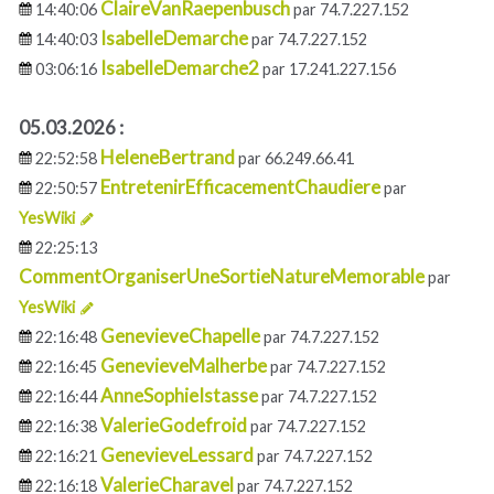
ClaireVanRaepenbusch
14:40:06
par 74.7.227.152
IsabelleDemarche
14:40:03
par 74.7.227.152
IsabelleDemarche2
03:06:16
par 17.241.227.156
05.03.2026 :
HeleneBertrand
22:52:58
par 66.249.66.41
EntretenirEfficacementChaudiere
22:50:57
par
YesWiki
22:25:13
CommentOrganiserUneSortieNatureMemorable
par
YesWiki
GenevieveChapelle
22:16:48
par 74.7.227.152
GenevieveMalherbe
22:16:45
par 74.7.227.152
AnneSophieIstasse
22:16:44
par 74.7.227.152
ValerieGodefroid
22:16:38
par 74.7.227.152
GenevieveLessard
22:16:21
par 74.7.227.152
ValerieCharavel
22:16:18
par 74.7.227.152