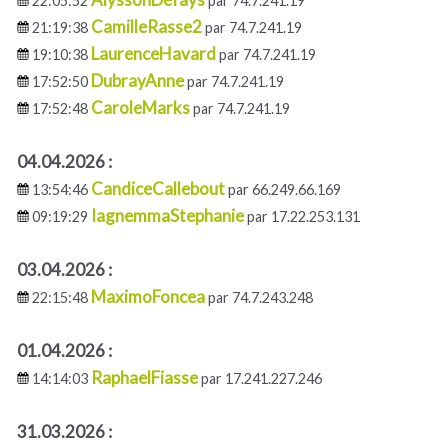
22:05:52
par 74.7.241.19
CamilleRasse2
21:19:38
par 74.7.241.19
LaurenceHavard
19:10:38
par 74.7.241.19
DubrayAnne
17:52:50
par 74.7.241.19
CaroleMarks
17:52:48
par 74.7.241.19
04.04.2026 :
CandiceCallebout
13:54:46
par 66.249.66.169
IagnemmaStephanie
09:19:29
par 17.22.253.131
03.04.2026 :
MaximoFoncea
22:15:48
par 74.7.243.248
01.04.2026 :
RaphaelFiasse
14:14:03
par 17.241.227.246
31.03.2026 :