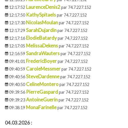
LaurenceDenis2
12:17:52
par 74.7.227.152
KathySpitaels
12:17:50
par 74.7.227.152
NicolasMoulan
12:17:30
par 74.7.227.152
SarahDujardin
12:17:29
par 74.7.227.152
ElodieBatardy
12:17:16
par 74.7.227.152
MelissaDekens
12:17:05
par 74.7.227.152
SandraWauters
12:16:59
par 74.7.227.152
FredericBoyer
09:41:01
par 74.7.227.152
CaroleMessmer
09:40:59
par 74.7.227.152
SteveDardenne
09:40:56
par 74.7.227.152
CelineMontero
09:40:50
par 74.7.227.152
PierreGaspard
09:39:56
par 74.7.227.152
AntoineGuerin
09:39:23
par 74.7.227.152
MonaFarinelle
09:38:19
par 74.7.227.152
04.03.2026 :