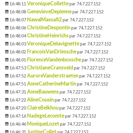
VeroniqueCollette
16:48:11
par 74.7.227.152
GenevieveDepienne
16:48:08
par 74.7.227.152
NawalMassafi2
16:48:07
par 74.7.227.152
ChristineDespontin
16:48:06
par 74.7.227.152
ChristineHeinrichs
16:48:04
par 74.7.227.152
VeroniqueDelavignette
16:48:03
par 74.7.227.152
FrancoisVanDriessche
16:48:02
par 74.7.227.152
FlorenceVandenbossche
16:48:01
par 74.7.227.152
ChristianeCransveld
16:47:53
par 74.7.227.152
AuroreVanderstraeten
16:47:52
par 74.7.227.152
AnneCatherineMartin
16:47:51
par 74.7.227.152
AnneBauwens
16:47:31
par 74.7.227.152
AlineCousin
16:47:22
par 74.7.227.152
ClaireBelkhou
16:47:20
par 74.7.227.152
NadegeLecomte
16:47:16
par 74.7.227.152
MoniqueLozet
16:46:46
par 74.7.227.152
JustineCollet
16:46:31
par 74.7.227.152