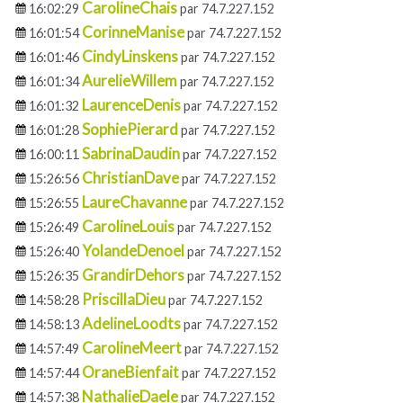
CarolineChais
16:02:29
par 74.7.227.152
CorinneManise
16:01:54
par 74.7.227.152
CindyLinskens
16:01:46
par 74.7.227.152
AurelieWillem
16:01:34
par 74.7.227.152
LaurenceDenis
16:01:32
par 74.7.227.152
SophiePierard
16:01:28
par 74.7.227.152
SabrinaDaudin
16:00:11
par 74.7.227.152
ChristianDave
15:26:56
par 74.7.227.152
LaureChavanne
15:26:55
par 74.7.227.152
CarolineLouis
15:26:49
par 74.7.227.152
YolandeDenoel
15:26:40
par 74.7.227.152
GrandirDehors
15:26:35
par 74.7.227.152
PriscillaDieu
14:58:28
par 74.7.227.152
AdelineLoodts
14:58:13
par 74.7.227.152
CarolineMeert
14:57:49
par 74.7.227.152
OraneBienfait
14:57:44
par 74.7.227.152
NathalieDaele
14:57:38
par 74.7.227.152