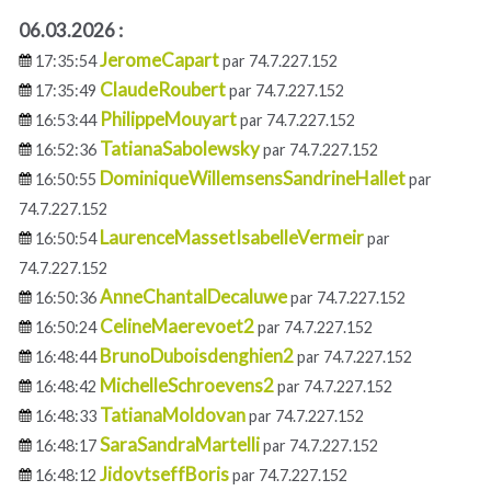
06.03.2026 :
JeromeCapart
17:35:54
par 74.7.227.152
ClaudeRoubert
17:35:49
par 74.7.227.152
PhilippeMouyart
16:53:44
par 74.7.227.152
TatianaSabolewsky
16:52:36
par 74.7.227.152
DominiqueWillemsensSandrineHallet
16:50:55
par
74.7.227.152
LaurenceMassetIsabelleVermeir
16:50:54
par
74.7.227.152
AnneChantalDecaluwe
16:50:36
par 74.7.227.152
CelineMaerevoet2
16:50:24
par 74.7.227.152
BrunoDuboisdenghien2
16:48:44
par 74.7.227.152
MichelleSchroevens2
16:48:42
par 74.7.227.152
TatianaMoldovan
16:48:33
par 74.7.227.152
SaraSandraMartelli
16:48:17
par 74.7.227.152
JidovtseffBoris
16:48:12
par 74.7.227.152