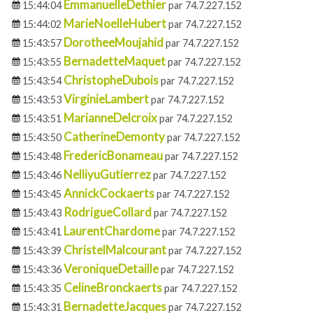
EmmanuelleDethier
15:44:04
par 74.7.227.152
MarieNoelleHubert
15:44:02
par 74.7.227.152
DorotheeMoujahid
15:43:57
par 74.7.227.152
BernadetteMaquet
15:43:55
par 74.7.227.152
ChristopheDubois
15:43:54
par 74.7.227.152
VirginieLambert
15:43:53
par 74.7.227.152
MarianneDelcroix
15:43:51
par 74.7.227.152
CatherineDemonty
15:43:50
par 74.7.227.152
FredericBonameau
15:43:48
par 74.7.227.152
NelliyuGutierrez
15:43:46
par 74.7.227.152
AnnickCockaerts
15:43:45
par 74.7.227.152
RodrigueCollard
15:43:43
par 74.7.227.152
LaurentChardome
15:43:41
par 74.7.227.152
ChristelMalcourant
15:43:39
par 74.7.227.152
VeroniqueDetaille
15:43:36
par 74.7.227.152
CelineBronckaerts
15:43:35
par 74.7.227.152
BernadetteJacques
15:43:31
par 74.7.227.152