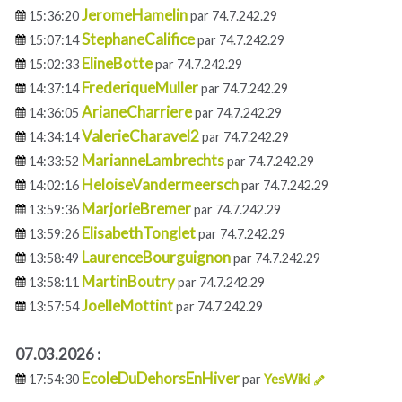
JeromeHamelin
15:36:20
par 74.7.242.29
StephaneCalifice
15:07:14
par 74.7.242.29
ElineBotte
15:02:33
par 74.7.242.29
FrederiqueMuller
14:37:14
par 74.7.242.29
ArianeCharriere
14:36:05
par 74.7.242.29
ValerieCharavel2
14:34:14
par 74.7.242.29
MarianneLambrechts
14:33:52
par 74.7.242.29
HeloiseVandermeersch
14:02:16
par 74.7.242.29
MarjorieBremer
13:59:36
par 74.7.242.29
ElisabethTonglet
13:59:26
par 74.7.242.29
LaurenceBourguignon
13:58:49
par 74.7.242.29
MartinBoutry
13:58:11
par 74.7.242.29
JoelleMottint
13:57:54
par 74.7.242.29
07.03.2026 :
EcoleDuDehorsEnHiver
17:54:30
par
YesWiki