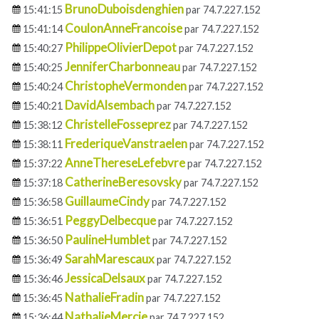
BrunoDuboisdenghien
15:41:15
par 74.7.227.152
CoulonAnneFrancoise
15:41:14
par 74.7.227.152
PhilippeOlivierDepot
15:40:27
par 74.7.227.152
JenniferCharbonneau
15:40:25
par 74.7.227.152
ChristopheVermonden
15:40:24
par 74.7.227.152
DavidAlsembach
15:40:21
par 74.7.227.152
ChristelleFosseprez
15:38:12
par 74.7.227.152
FrederiqueVanstraelen
15:38:11
par 74.7.227.152
AnneThereseLefebvre
15:37:22
par 74.7.227.152
CatherineBeresovsky
15:37:18
par 74.7.227.152
GuillaumeCindy
15:36:58
par 74.7.227.152
PeggyDelbecque
15:36:51
par 74.7.227.152
PaulineHumblet
15:36:50
par 74.7.227.152
SarahMarescaux
15:36:49
par 74.7.227.152
JessicaDelsaux
15:36:46
par 74.7.227.152
NathalieFradin
15:36:45
par 74.7.227.152
NathalieMercie
15:36:44
par 74.7.227.152