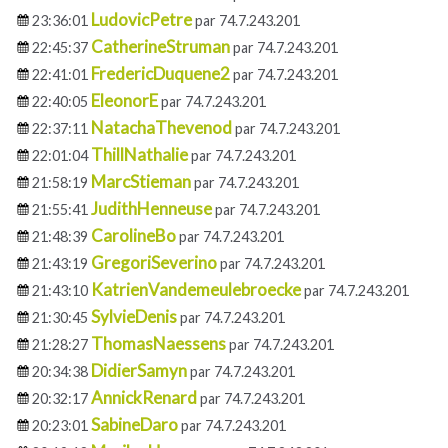
LudovicPetre
23:36:01
par 74.7.243.201
CatherineStruman
22:45:37
par 74.7.243.201
FredericDuquene2
22:41:01
par 74.7.243.201
EleonorE
22:40:05
par 74.7.243.201
NatachaThevenod
22:37:11
par 74.7.243.201
ThillNathalie
22:01:04
par 74.7.243.201
MarcStieman
21:58:19
par 74.7.243.201
JudithHenneuse
21:55:41
par 74.7.243.201
CarolineBo
21:48:39
par 74.7.243.201
GregoriSeverino
21:43:19
par 74.7.243.201
KatrienVandemeulebroecke
21:43:10
par 74.7.243.201
SylvieDenis
21:30:45
par 74.7.243.201
ThomasNaessens
21:28:27
par 74.7.243.201
DidierSamyn
20:34:38
par 74.7.243.201
AnnickRenard
20:32:17
par 74.7.243.201
SabineDaro
20:23:01
par 74.7.243.201