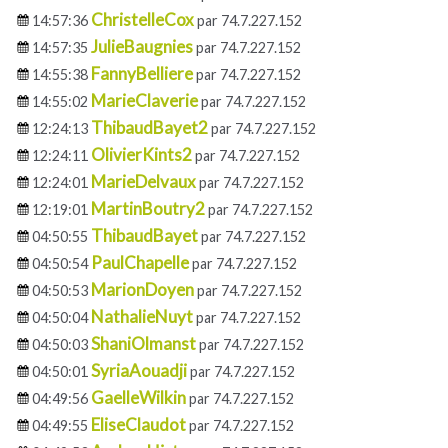
ChristelleCox
14:57:36
par 74.7.227.152
JulieBaugnies
14:57:35
par 74.7.227.152
FannyBelliere
14:55:38
par 74.7.227.152
MarieClaverie
14:55:02
par 74.7.227.152
ThibaudBayet2
12:24:13
par 74.7.227.152
OlivierKints2
12:24:11
par 74.7.227.152
MarieDelvaux
12:24:01
par 74.7.227.152
MartinBoutry2
12:19:01
par 74.7.227.152
ThibaudBayet
04:50:55
par 74.7.227.152
PaulChapelle
04:50:54
par 74.7.227.152
MarionDoyen
04:50:53
par 74.7.227.152
NathalieNuyt
04:50:04
par 74.7.227.152
ShaniOlmanst
04:50:03
par 74.7.227.152
SyriaAouadji
04:50:01
par 74.7.227.152
GaelleWilkin
04:49:56
par 74.7.227.152
EliseClaudot
04:49:55
par 74.7.227.152