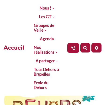
Aller au contenu principal
Nous !
Les GT
Groupes de
Veille
Agenda
Accueil
Nos
Recherch
réalisations
A partager
Tous Dehors à
Bruxelles
Ecole du
Dehors