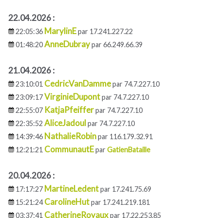
22.04.2026 :
MarylinE
22:05:36
par 17.241.227.22
AnneDubray
01:48:20
par 66.249.66.39
21.04.2026 :
CedricVanDamme
23:10:01
par 74.7.227.10
VirginieDupont
23:09:17
par 74.7.227.10
KatjaPfeiffer
22:55:07
par 74.7.227.10
AliceJadoul
22:35:52
par 74.7.227.10
NathalieRobin
14:39:46
par 116.179.32.91
CommunautE
12:21:21
par
GatienBataille
20.04.2026 :
MartineLedent
17:17:27
par 17.241.75.69
CarolineHut
15:21:24
par 17.241.219.181
CatherineRoyaux
03:37:41
par 17.22.253.85