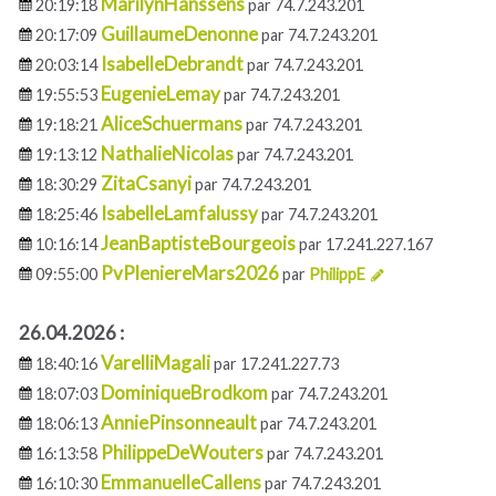
MarilynHanssens
20:19:18
par 74.7.243.201
GuillaumeDenonne
20:17:09
par 74.7.243.201
IsabelleDebrandt
20:03:14
par 74.7.243.201
EugenieLemay
19:55:53
par 74.7.243.201
AliceSchuermans
19:18:21
par 74.7.243.201
NathalieNicolas
19:13:12
par 74.7.243.201
ZitaCsanyi
18:30:29
par 74.7.243.201
IsabelleLamfalussy
18:25:46
par 74.7.243.201
JeanBaptisteBourgeois
10:16:14
par 17.241.227.167
PvPleniereMars2026
09:55:00
par
PhilippE
26.04.2026 :
VarelliMagali
18:40:16
par 17.241.227.73
DominiqueBrodkom
18:07:03
par 74.7.243.201
AnniePinsonneault
18:06:13
par 74.7.243.201
PhilippeDeWouters
16:13:58
par 74.7.243.201
EmmanuelleCallens
16:10:30
par 74.7.243.201