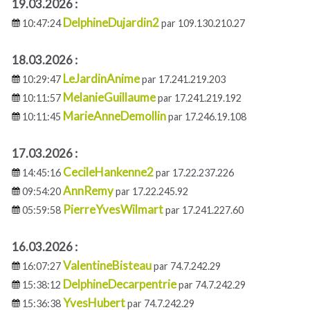
19.03.2026 :
DelphineDujardin2
10:47:24
par 109.130.210.27
18.03.2026 :
LeJardinAnime
10:29:47
par 17.241.219.203
MelanieGuillaume
10:11:57
par 17.241.219.192
MarieAnneDemollin
10:11:45
par 17.246.19.108
17.03.2026 :
CecileHankenne2
14:45:16
par 17.22.237.226
AnnRemy
09:54:20
par 17.22.245.92
PierreYvesWilmart
05:59:58
par 17.241.227.60
16.03.2026 :
ValentineBisteau
16:07:27
par 74.7.242.29
DelphineDecarpentrie
15:38:12
par 74.7.242.29
YvesHubert
15:36:38
par 74.7.242.29