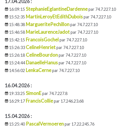
17.04.2026 :
StephanieEglantineDardenne
16:09:15
par 74.7.227.10
MartinLeroyEtEdithDubois
15:52:35
par 74.7.227.10
MargueritePechillon
15:48:38
par 74.7.227.10
MarieLaurenceJadot
15:46:58
par 74.7.227.10
FrancoisGochel
15:42:15
par 74.7.227.10
CelineHenriet
15:26:33
par 74.7.227.10
CelineBourdon
15:26:18
par 74.7.227.10
DanaelleHanus
15:24:44
par 74.7.227.10
LenkaCerne
14:56:02
par 74.7.227.10
16.04.2026 :
SimonE
19:33:25
par 74.7.227.8
FrancisCollie
16:29:17
par 17.246.23.68
15.04.2026 :
PascalVermoeren
15:25:40
par 17.22.245.76