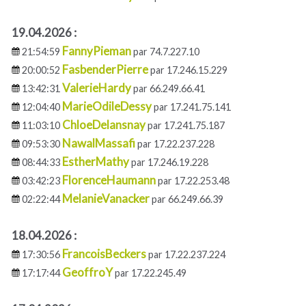
19.04.2026 :
FannyPieman
21:54:59
par 74.7.227.10
FasbenderPierre
20:00:52
par 17.246.15.229
ValerieHardy
13:42:31
par 66.249.66.41
MarieOdileDessy
12:04:40
par 17.241.75.141
ChloeDelansnay
11:03:10
par 17.241.75.187
NawalMassafi
09:53:30
par 17.22.237.228
EstherMathy
08:44:33
par 17.246.19.228
FlorenceHaumann
03:42:23
par 17.22.253.48
MelanieVanacker
02:22:44
par 66.249.66.39
18.04.2026 :
FrancoisBeckers
17:30:56
par 17.22.237.224
GeoffroY
17:17:44
par 17.22.245.49