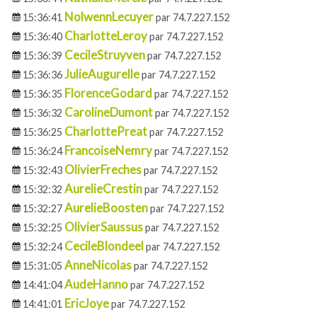
NolwennLecuyer
15:36:41
par 74.7.227.152
CharlotteLeroy
15:36:40
par 74.7.227.152
CecileStruyven
15:36:39
par 74.7.227.152
JulieAugurelle
15:36:36
par 74.7.227.152
FlorenceGodard
15:36:35
par 74.7.227.152
CarolineDumont
15:36:32
par 74.7.227.152
CharlottePreat
15:36:25
par 74.7.227.152
FrancoiseNemry
15:36:24
par 74.7.227.152
OlivierFreches
15:32:43
par 74.7.227.152
AurelieCrestin
15:32:32
par 74.7.227.152
AurelieBoosten
15:32:27
par 74.7.227.152
OlivierSaussus
15:32:25
par 74.7.227.152
CecileBlondeel
15:32:24
par 74.7.227.152
AnneNicolas
15:31:05
par 74.7.227.152
AudeHanno
14:41:04
par 74.7.227.152
EricJoye
14:41:01
par 74.7.227.152