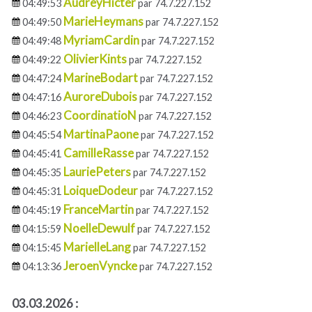
AudreyHicter
04:49:53
par 74.7.227.152
MarieHeymans
04:49:50
par 74.7.227.152
MyriamCardin
04:49:48
par 74.7.227.152
OlivierKints
04:49:22
par 74.7.227.152
MarineBodart
04:47:24
par 74.7.227.152
AuroreDubois
04:47:16
par 74.7.227.152
CoordinatioN
04:46:23
par 74.7.227.152
MartinaPaone
04:45:54
par 74.7.227.152
CamilleRasse
04:45:41
par 74.7.227.152
LauriePeters
04:45:35
par 74.7.227.152
LoiqueDodeur
04:45:31
par 74.7.227.152
FranceMartin
04:45:19
par 74.7.227.152
NoelleDewulf
04:15:59
par 74.7.227.152
MarielleLang
04:15:45
par 74.7.227.152
JeroenVyncke
04:13:36
par 74.7.227.152
03.03.2026 :