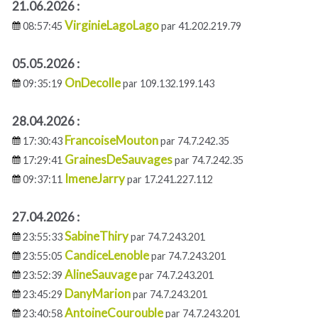
21.06.2026 :
VirginieLagoLago
08:57:45
par 41.202.219.79
05.05.2026 :
OnDecolle
09:35:19
par 109.132.199.143
28.04.2026 :
FrancoiseMouton
17:30:43
par 74.7.242.35
GrainesDeSauvages
17:29:41
par 74.7.242.35
ImeneJarry
09:37:11
par 17.241.227.112
27.04.2026 :
SabineThiry
23:55:33
par 74.7.243.201
CandiceLenoble
23:55:05
par 74.7.243.201
AlineSauvage
23:52:39
par 74.7.243.201
DanyMarion
23:45:29
par 74.7.243.201
AntoineCourouble
23:40:58
par 74.7.243.201