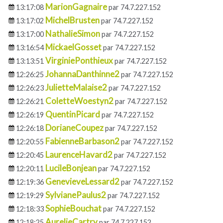
MarionGagnaire
13:17:08
par 74.7.227.152
MichelBrusten
13:17:02
par 74.7.227.152
NathalieSimon
13:17:00
par 74.7.227.152
MickaelGosset
13:16:54
par 74.7.227.152
VirginiePonthieux
13:13:51
par 74.7.227.152
JohannaDanthinne2
12:26:25
par 74.7.227.152
JulietteMalaise2
12:26:23
par 74.7.227.152
ColetteWoestyn2
12:26:21
par 74.7.227.152
QuentinPicard
12:26:19
par 74.7.227.152
DorianeCoupez
12:26:18
par 74.7.227.152
FabienneBarbason2
12:20:55
par 74.7.227.152
LaurenceHavard2
12:20:45
par 74.7.227.152
LucileBonjean
12:20:11
par 74.7.227.152
GenevieveLessard2
12:19:36
par 74.7.227.152
SylvianePaulus2
12:19:29
par 74.7.227.152
SophieBouchat
12:18:33
par 74.7.227.152
AurelieCartry
12:18:25
par 74.7.227.152