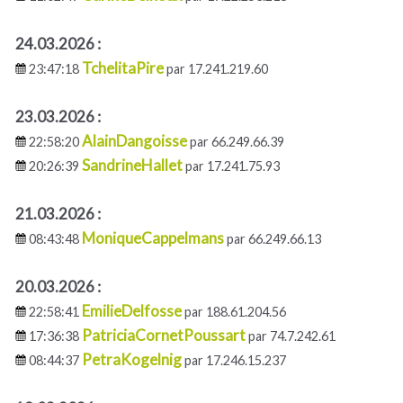
24.03.2026 :
TchelitaPire
23:47:18
par 17.241.219.60
23.03.2026 :
AlainDangoisse
22:58:20
par 66.249.66.39
SandrineHallet
20:26:39
par 17.241.75.93
21.03.2026 :
MoniqueCappelmans
08:43:48
par 66.249.66.13
20.03.2026 :
EmilieDelfosse
22:58:41
par 188.61.204.56
PatriciaCornetPoussart
17:36:38
par 74.7.242.61
PetraKogelnig
08:44:37
par 17.246.15.237