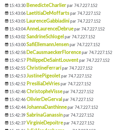
BenedicteCharlier
15:43:30
par 74.7.227.152
LaetitiaDeMoffarts
15:43:06
par 74.7.227.152
LaurenceGabbiadini
15:43:05
par 74.7.227.152
AnneLaurenceDebrue
15:43:04
par 74.7.227.152
SandrineSchlogel
15:43:02
par 74.7.227.152
SafiEllemannJensen
15:43:00
par 74.7.227.152
DeCausmaeckerFlorence
15:42:58
par 74.7.227.152
PhilippeDeSaintLouvent
15:42:57
par 74.7.227.152
ChristineFerrari
15:42:55
par 74.7.227.152
JustinePigeolet
15:42:53
par 74.7.227.152
PresiliaDeVries
15:42:52
par 74.7.227.152
ChristopheVisse
15:42:48
par 74.7.227.152
OlivierDeGerval
15:42:46
par 74.7.227.152
JohannaDanthinne
15:42:44
par 74.7.227.152
SabrinaGanassin
15:42:39
par 74.7.227.152
VirginieDepoitre
15:42:37
par 74.7.227.152