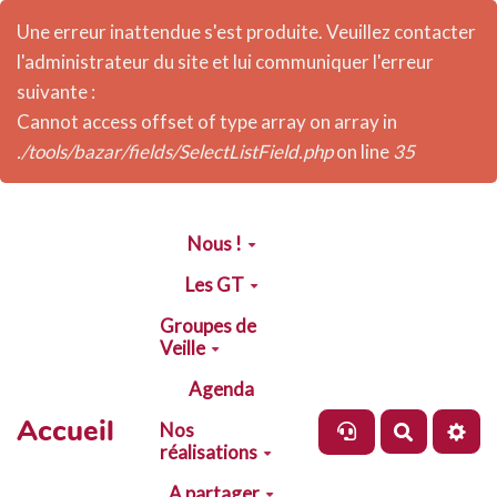
Une erreur inattendue s'est produite. Veuillez contacter
l'administrateur du site et lui communiquer l'erreur
suivante :
Cannot access offset of type array on array in
./tools/bazar/fields/SelectListField.php
on line
35
Aller au contenu principal
Nous !
Les GT
Groupes de
Veille
Agenda
Accueil
Nos
Recherch
réalisations
A partager