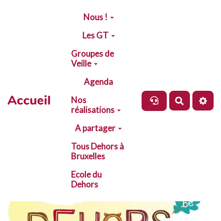
Aller au contenu principal
Nous !
Les GT
Groupes de
Veille
Agenda
Accueil
Nos
Recherch
réalisations
A partager
Tous Dehors à
Bruxelles
Ecole du
Dehors