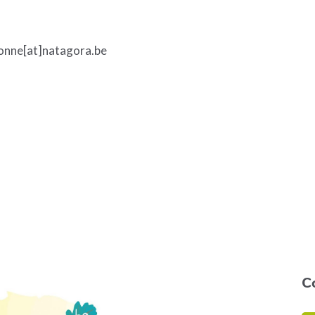
nonne[at]natagora.be
C