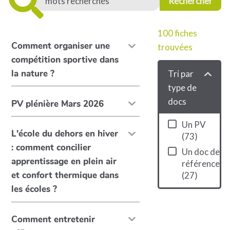
100
fiches
Comment organiser une
trouvées
compétition sportive dans
la nature ?
Tri par
type de
docs
PV plénière Mars 2026
Un PV
L'école du dehors en hiver
(
73
)
: comment concilier
Un doc de
apprentissage en plein air
référence
et confort thermique dans
(
27
)
les écoles ?
Comment entretenir