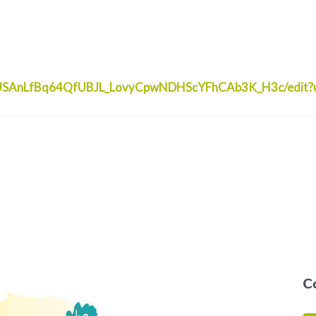
PAUSAnLfBq64QfUBJL_LovyCpwNDHScYFhCAb3K_H3c/edit?u
C