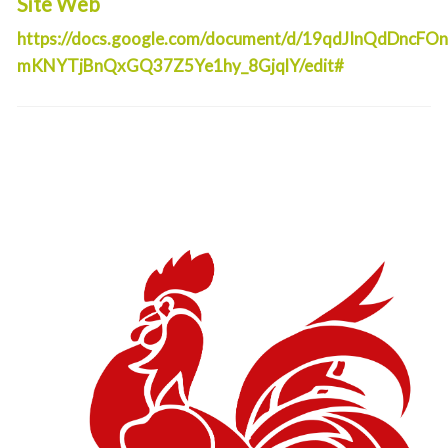
Site Web
https://docs.google.com/document/d/19qdJInQdDncFOn
mKNYTjBnQxGQ37Z5Ye1hy_8GjqlY/edit#