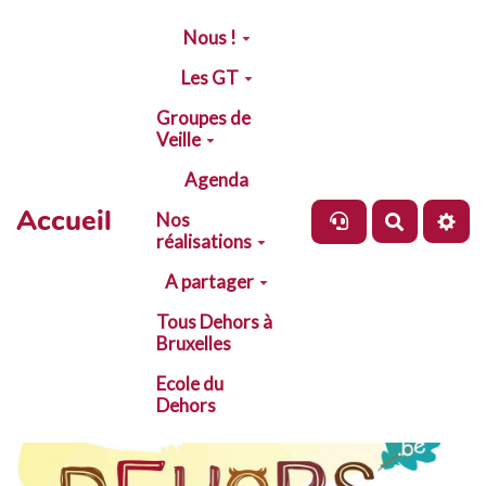
Aller au contenu principal
Nous !
Les GT
Groupes de
Veille
Agenda
Accueil
Nos
Recherch
réalisations
A partager
Tous Dehors à
Bruxelles
Ecole du
Dehors