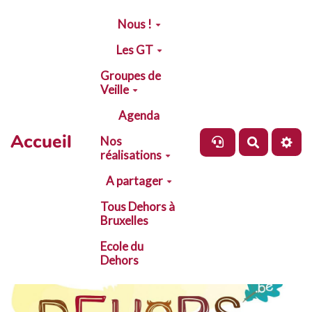
Aller au contenu principal
Nous !
Les GT
Groupes de
Veille
Agenda
Accueil
Nos
Recherch
réalisations
A partager
Tous Dehors à
Bruxelles
Ecole du
Dehors