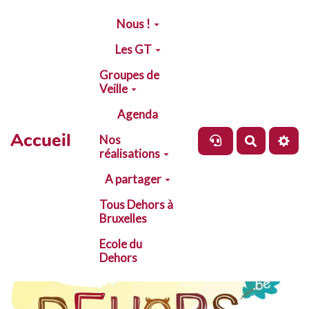
Aller au contenu principal
Nous !
Les GT
Groupes de
Veille
Agenda
Accueil
Nos
Recherch
réalisations
A partager
Tous Dehors à
Bruxelles
Ecole du
Dehors