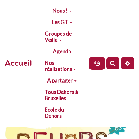
Aller au contenu principal
Nous !
Les GT
Groupes de
Veille
Agenda
Accueil
Nos
Recherch
réalisations
A partager
Tous Dehors à
Bruxelles
Ecole du
Dehors