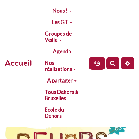
Aller au contenu principal
Nous !
Les GT
Groupes de
Veille
Agenda
Accueil
Nos
Recherch
réalisations
A partager
Tous Dehors à
Bruxelles
Ecole du
Dehors