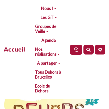
Aller au contenu principal
Nous !
Les GT
Groupes de
Veille
Agenda
Accueil
Nos
Recherch
réalisations
A partager
Tous Dehors à
Bruxelles
Ecole du
Dehors