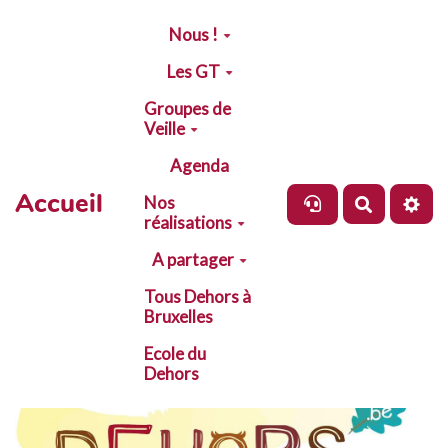
Aller au contenu principal
Nous !
Les GT
Groupes de
Veille
Agenda
Accueil
Nos
Recherch
réalisations
A partager
Tous Dehors à
Bruxelles
Ecole du
Dehors