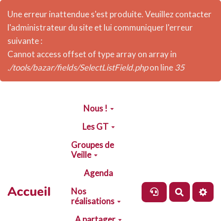
Une erreur inattendue s'est produite. Veuillez contacter
l'administrateur du site et lui communiquer l'erreur
suivante :
Cannot access offset of type array on array in
./tools/bazar/fields/SelectListField.php
on line
35
Aller au contenu principal
Nous !
Les GT
Groupes de
Veille
Agenda
Accueil
Nos
Recherch
réalisations
A partager