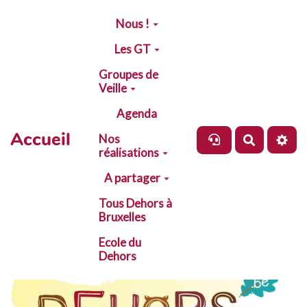
Aller au contenu principal
Nous !
Les GT
Groupes de
Veille
Agenda
Accueil
Nos
Recherch
réalisations
A partager
Tous Dehors à
Bruxelles
Ecole du
Dehors