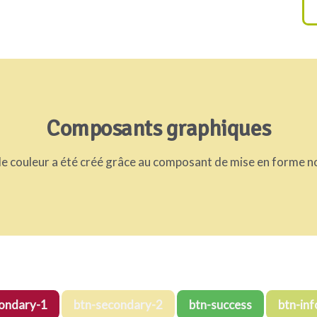
Composants graphiques
e couleur a été créé grâce au composant de mise en forme
ondary-1
btn-secondary-2
btn-success
btn-inf