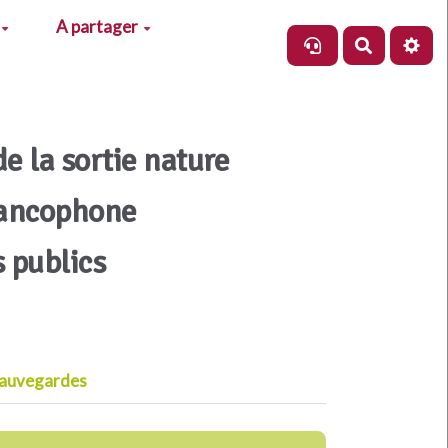
A partager
Recherch
de la sortie nature
rancophone
s publics
auvegardes