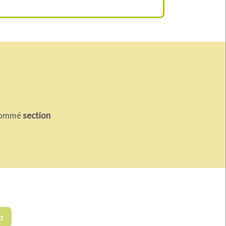
 nommé
section
o