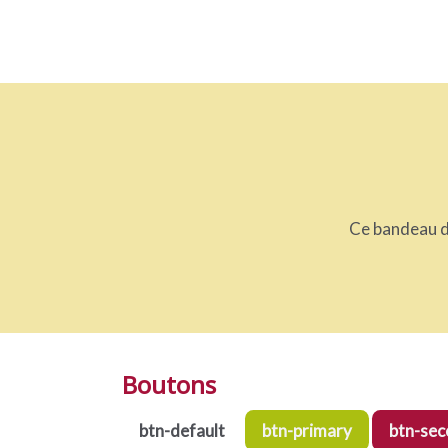
Ce bandeau d
Boutons
btn-default
btn-primary
btn-sec