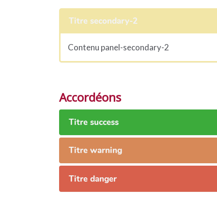
Titre secondary-2
Contenu panel-secondary-2
Accordéons
Titre success
Titre warning
Titre danger