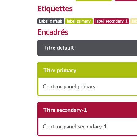
Etiquettes
Label-default
label-primary
label-secondary-1
la
Encadrés
Titre default
Titre primary
Contenu panel-primary
Titre secondary-1
Contenu panel-secondary-1