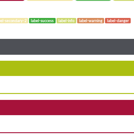
bel-secondary-2
label-success
label-info
label-warning
label-danger