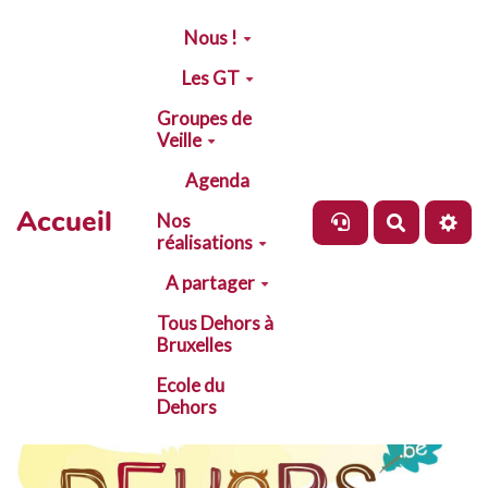
Aller au contenu principal
Nous !
Les GT
Groupes de
Veille
Agenda
Accueil
Nos
Recherch
réalisations
A partager
Tous Dehors à
Bruxelles
Ecole du
Dehors