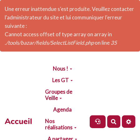
Une erreur inattendue s'est produite. Veuillez contacter
l'administrateur du site et lui communiquer l'erreur
suivante :
Cannot access offset of type array on array in
./tools/bazar/fields/SelectListField.php
on line
35
Aller au contenu principal
Nous !
Les GT
Groupes de
Veille
Agenda
Accueil
Nos
Recherch
réalisations
A partager