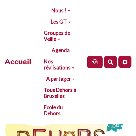
Aller au contenu principal
Nous !
Les GT
Groupes de
Veille
Agenda
Accueil
Nos
Recherch
réalisations
A partager
Tous Dehors à
Bruxelles
Ecole du
Dehors