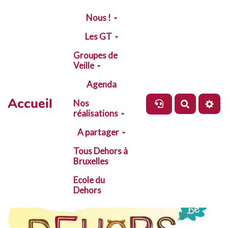
Aller au contenu principal
Nous !
Les GT
Groupes de
Veille
Agenda
Accueil
Nos
Recherch
réalisations
A partager
Tous Dehors à
Bruxelles
Ecole du
Dehors