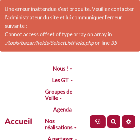
Une erreur inattendue s'est produite. Veuillez contacter
l'administrateur du site et lui communiquer l'erreur
suivante :
Cannot access offset of type array on array in
./tools/bazar/fields/SelectListField.php
on line
35
Aller au contenu principal
Nous !
Les GT
Groupes de
Veille
Agenda
Accueil
Nos
Recherch
réalisations
A partager