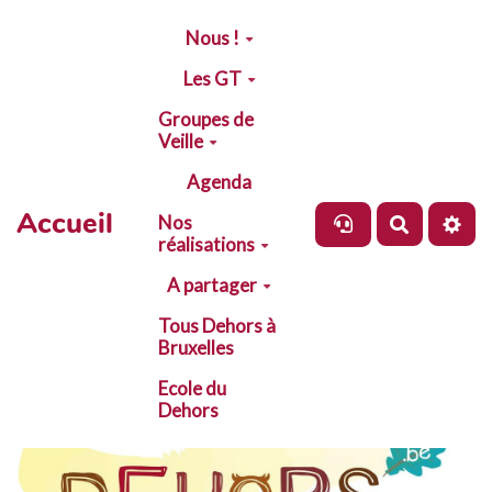
Aller au contenu principal
Nous !
Les GT
Groupes de
Veille
Agenda
Accueil
Nos
Recherch
réalisations
A partager
Tous Dehors à
Bruxelles
Ecole du
Dehors