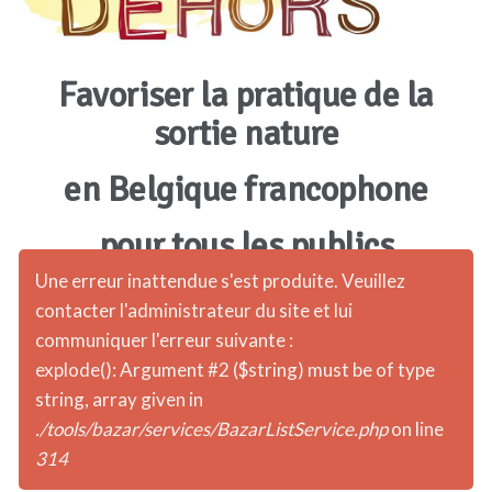
Favoriser la pratique de la
sortie nature
en Belgique francophone
pour tous les publics
Une erreur inattendue s'est produite. Veuillez
contacter l'administrateur du site et lui
communiquer l'erreur suivante :
explode(): Argument #2 ($string) must be of type
string, array given in
./tools/bazar/services/BazarListService.php
on line
314