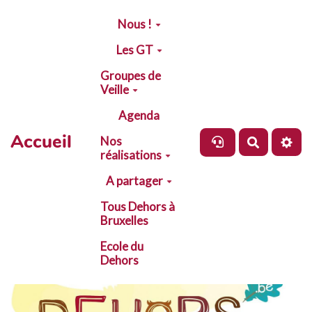
Aller au contenu principal
Nous !
Les GT
Groupes de
Veille
Agenda
Accueil
Nos
Recherch
réalisations
A partager
Tous Dehors à
Bruxelles
Ecole du
Dehors