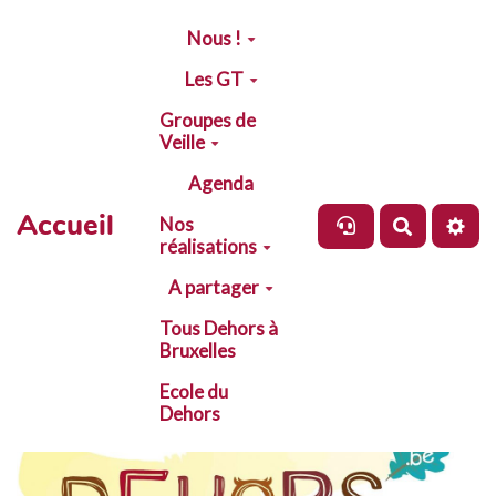
Aller au contenu principal
Nous !
Les GT
Groupes de
Veille
Agenda
Accueil
Nos
Recherch
réalisations
A partager
Tous Dehors à
Bruxelles
Ecole du
Dehors