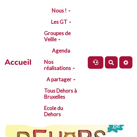
Aller au contenu principal
Nous !
Les GT
Groupes de
Veille
Agenda
Accueil
Nos
Recherch
réalisations
A partager
Tous Dehors à
Bruxelles
Ecole du
Dehors