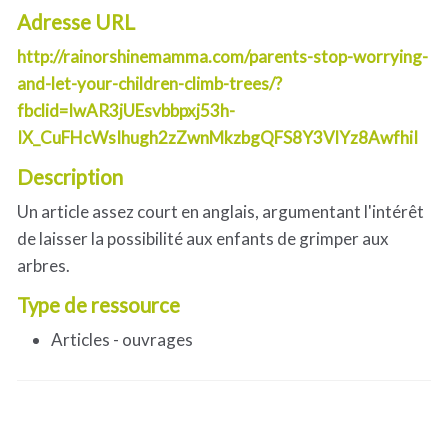
Adresse URL
http://rainorshinemamma.com/parents-stop-worrying-
and-let-your-children-climb-trees/?
fbclid=IwAR3jUEsvbbpxj53h-
IX_CuFHcWsIhugh2zZwnMkzbgQFS8Y3VlYz8AwfhiI
Description
Un article assez court en anglais, argumentant l'intérêt
de laisser la possibilité aux enfants de grimper aux
arbres.
Type de ressource
Articles - ouvrages