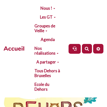
Aller au contenu principal
Nous !
Les GT
Groupes de
Veille
Agenda
Accueil
Nos
Recherch
réalisations
A partager
Tous Dehors à
Bruxelles
Ecole du
Dehors