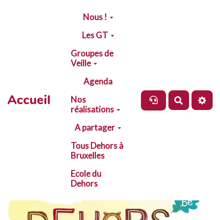
Aller au contenu principal
Nous !
Les GT
Groupes de
Veille
Agenda
Accueil
Nos
Recherch
réalisations
A partager
Tous Dehors à
Bruxelles
Ecole du
Dehors