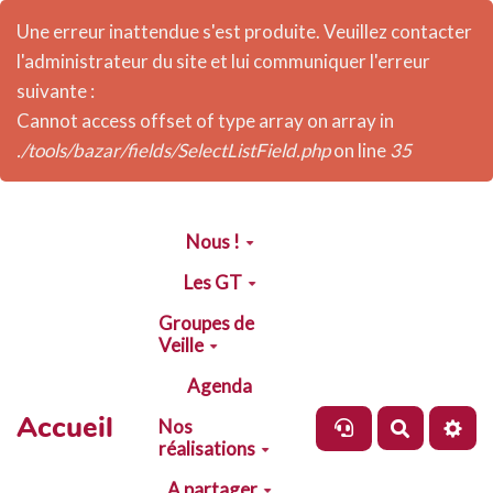
Une erreur inattendue s'est produite. Veuillez contacter
l'administrateur du site et lui communiquer l'erreur
suivante :
Cannot access offset of type array on array in
./tools/bazar/fields/SelectListField.php
on line
35
Aller au contenu principal
Nous !
Les GT
Groupes de
Veille
Agenda
Accueil
Nos
Recherch
réalisations
A partager