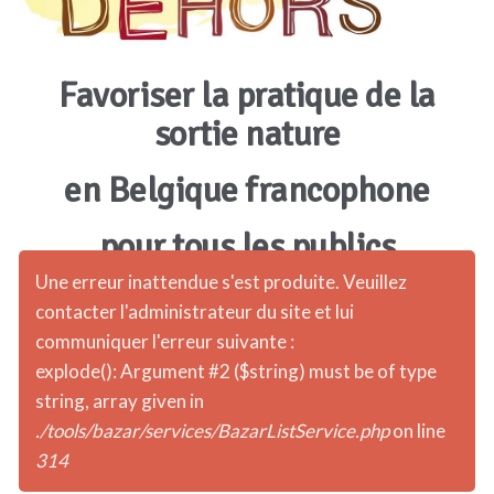
Favoriser la pratique de la
sortie nature
en Belgique francophone
pour tous les publics
Une erreur inattendue s'est produite. Veuillez
contacter l'administrateur du site et lui
communiquer l'erreur suivante :
explode(): Argument #2 ($string) must be of type
string, array given in
./tools/bazar/services/BazarListService.php
on line
314