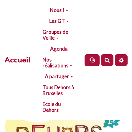
Aller au contenu principal
Nous !
Les GT
Groupes de
Veille
Agenda
Accueil
Nos
Recherch
réalisations
A partager
Tous Dehors à
Bruxelles
Ecole du
Dehors