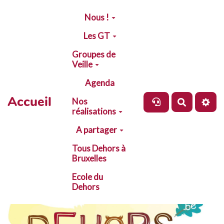
Aller au contenu principal
Nous !
Les GT
Groupes de
Veille
Agenda
Accueil
Nos
Recherch
réalisations
A partager
Tous Dehors à
Bruxelles
Ecole du
Dehors