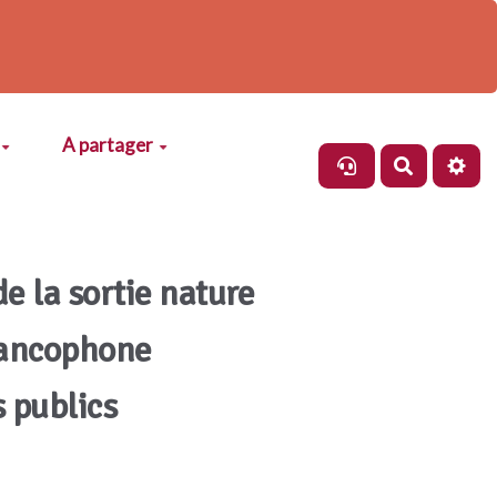
A partager
Recherch
de la sortie nature
rancophone
s publics