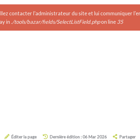
lez contacter l'administrateur du site et lui communiquer l'er
ay in
./tools/bazar/fields/SelectListField.php
on line
35
Éditer la page
Dernière édition : 06 Mar 2026
Partager