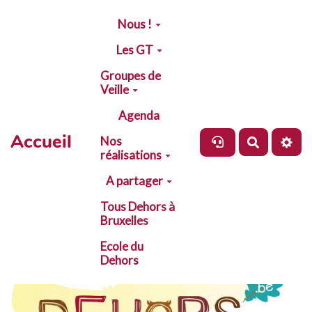
Aller au contenu principal
Nous !
Les GT
Groupes de
Veille
Agenda
Accueil
Nos
Recherch
réalisations
A partager
Tous Dehors à
Bruxelles
Ecole du
Dehors