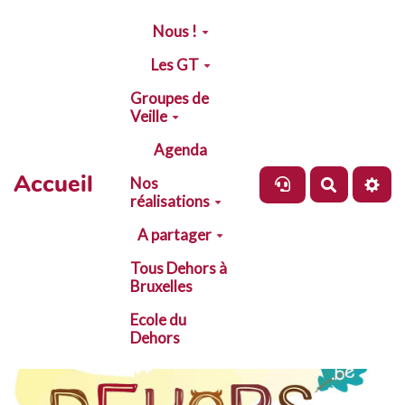
Aller au contenu principal
Nous !
Les GT
Groupes de
Veille
Agenda
Accueil
Nos
Recherch
réalisations
A partager
Tous Dehors à
Bruxelles
Ecole du
Dehors