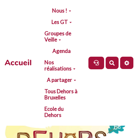
Aller au contenu principal
Nous !
Les GT
Groupes de
Veille
Agenda
Accueil
Nos
Recherch
réalisations
A partager
Tous Dehors à
Bruxelles
Ecole du
Dehors