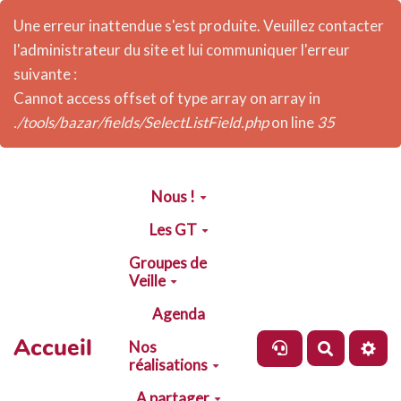
Une erreur inattendue s'est produite. Veuillez contacter
l'administrateur du site et lui communiquer l'erreur
suivante :
Cannot access offset of type array on array in
./tools/bazar/fields/SelectListField.php
on line
35
Aller au contenu principal
Nous !
Les GT
Groupes de
Veille
Agenda
Accueil
Nos
Recherch
réalisations
A partager