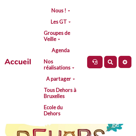
Aller au contenu principal
Nous !
Les GT
Groupes de
Veille
Agenda
Accueil
Nos
Recherch
réalisations
A partager
Tous Dehors à
Bruxelles
Ecole du
Dehors