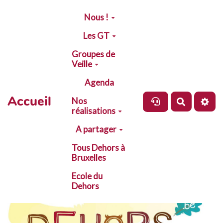
Aller au contenu principal
Nous !
Les GT
Groupes de
Veille
Agenda
Accueil
Nos
Recherch
réalisations
A partager
Tous Dehors à
Bruxelles
Ecole du
Dehors