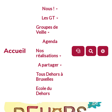
Aller au contenu principal
Nous !
Les GT
Groupes de
Veille
Agenda
Accueil
Nos
Recherch
réalisations
A partager
Tous Dehors à
Bruxelles
Ecole du
Dehors