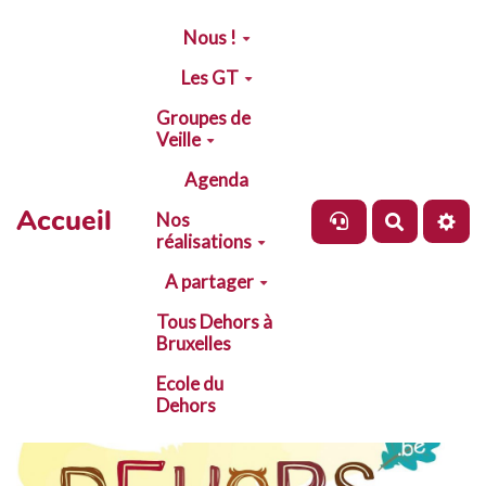
Aller au contenu principal
Nous !
Les GT
Groupes de
Veille
Agenda
Accueil
Nos
Recherch
réalisations
A partager
Tous Dehors à
Bruxelles
Ecole du
Dehors