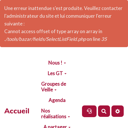
Une erreur inattendue s'est produite. Veuillez contacter
l'administrateur du site et lui communiquer l'erreur
suivante :
Cannot access offset of type array on array in
./tools/bazar/fields/SelectListField.php
on line
35
Aller au contenu principal
Nous !
Les GT
Groupes de
Veille
Agenda
Accueil
Nos
Recherch
réalisations
A partager