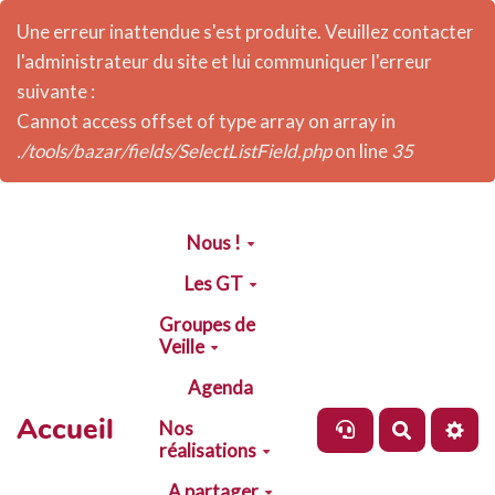
Une erreur inattendue s'est produite. Veuillez contacter
l'administrateur du site et lui communiquer l'erreur
suivante :
Cannot access offset of type array on array in
./tools/bazar/fields/SelectListField.php
on line
35
Aller au contenu principal
Nous !
Les GT
Groupes de
Veille
Agenda
Accueil
Nos
Recherch
réalisations
A partager