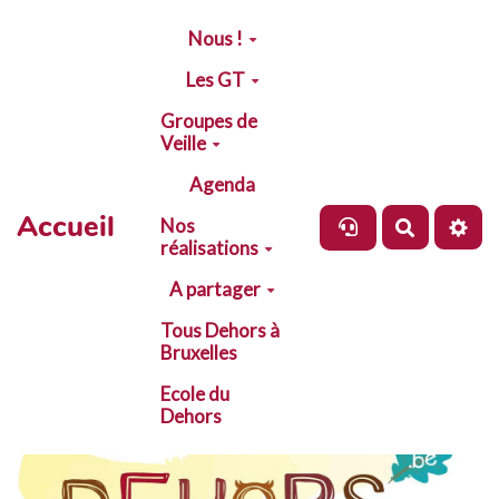
Aller au contenu principal
Nous !
Les GT
Groupes de
Veille
Agenda
Accueil
Nos
Recherch
réalisations
A partager
Tous Dehors à
Bruxelles
Ecole du
Dehors