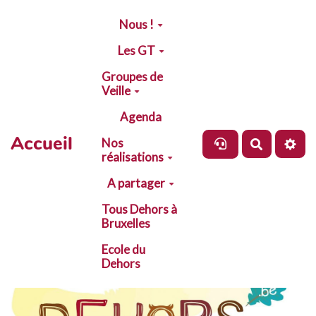
Aller au contenu principal
Nous !
Les GT
Groupes de
Veille
Agenda
Accueil
Nos
Recherch
réalisations
A partager
Tous Dehors à
Bruxelles
Ecole du
Dehors