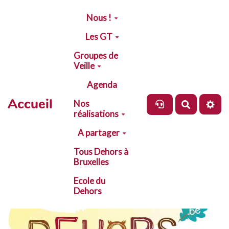
Aller au contenu principal
Nous !
Les GT
Groupes de
Veille
Agenda
Accueil
Nos
Recherch
réalisations
A partager
Tous Dehors à
Bruxelles
Ecole du
Dehors