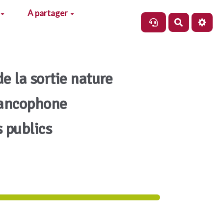
A partager
Recherch
de la sortie nature
rancophone
s publics