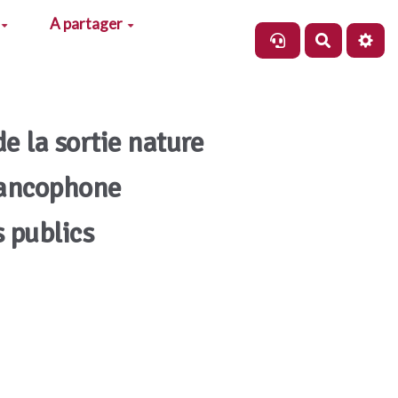
A partager
Recherch
de la sortie nature
rancophone
s publics