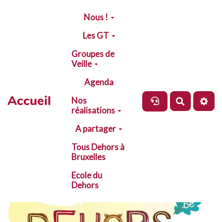
Aller au contenu principal
Nous !
Les GT
Groupes de
Veille
Agenda
Accueil
Nos
Recherch
réalisations
A partager
Tous Dehors à
Bruxelles
Ecole du
Dehors