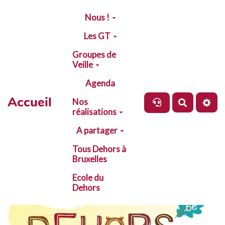
Aller au contenu principal
Nous !
Les GT
Groupes de
Veille
Agenda
Accueil
Nos
Recherch
réalisations
A partager
Tous Dehors à
Bruxelles
Ecole du
Dehors