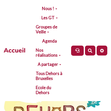
Aller au contenu principal
Nous !
Les GT
Groupes de
Veille
Agenda
Accueil
Nos
Recherch
réalisations
A partager
Tous Dehors à
Bruxelles
Ecole du
Dehors