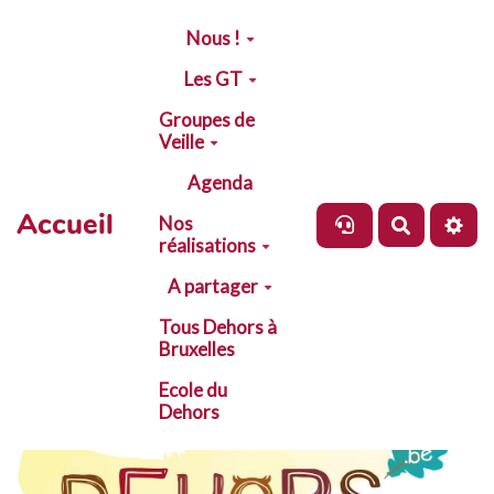
Aller au contenu principal
Nous !
Les GT
Groupes de
Veille
Agenda
Accueil
Nos
Recherch
réalisations
A partager
Tous Dehors à
Bruxelles
Ecole du
Dehors